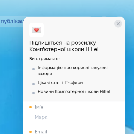
публікації
курси
школа
Підпишіться на розсилку
Комп'ютерної школи Hillel
Ви отримаєте:
Інформацію про корисні галузеві
заходи
Цікаві статті IT-сфери
Новини Комп'ютерної школи Hillel
Iм'я
Email