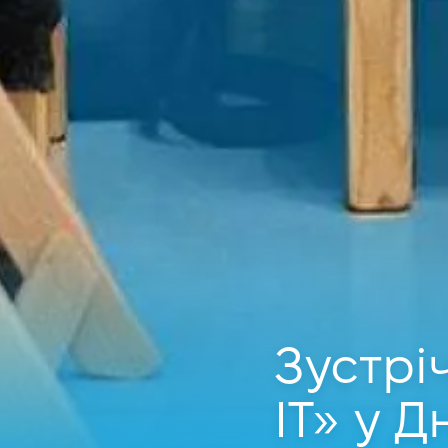
Зустрі
IT» у Д