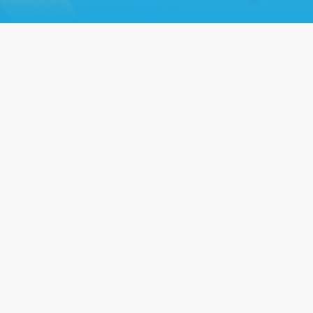
Захід пройшов
14.11
Заходи
Працевлаштув
Потрапити в IT-компа
Комп'ютерної школи Hi
історії: складні, цікав
отримати роботу, і те