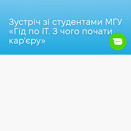
Зустріч зі студентами МГУ
«Гід по IT. З чого почати
кар'єру»
Захід пройшов
28.09.2021
в Одесі.
Заходи
IT сфера
Працевлаштування
Сьогодні багато хто хоче потрапити в IT, але не
знає, з чого почати.