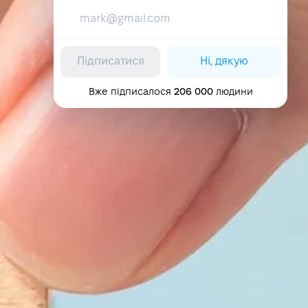
Підписатися
Ні, дякую
Вже підписалося
206 000
людини