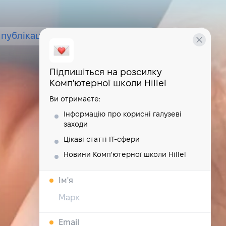
публікації
курси
школа
Підпишіться на розсилку
Комп'ютерної школи Hillel
Ви отримаєте:
Інформацію про корисні галузеві
заходи
Цікаві статті IT-сфери
Новини Комп'ютерної школи Hillel
Iм'я
Email