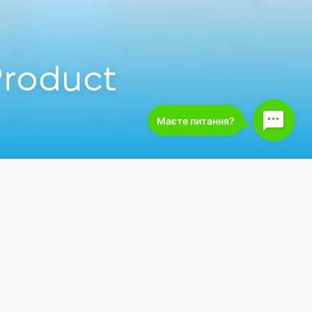
roduct
roduct Marketing.