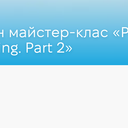
 майстер-клас «P
ng. Part 2»
.2020
в онлайні.
Маркетинг
Product Management
llel запрошує на безкоштовний онлайн майстер-клас «P