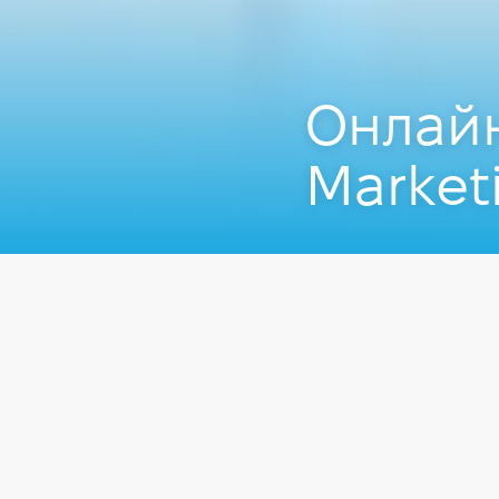
Онлайн
Marketi
Захід пройшов
29.12
Заходи
Менеджмент
Комп'ютерна школа Hi