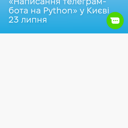
«Написання телеграм-
бота на Python» у Києві
23 липня
Захід пройшов
23.07.2019
у Києві.
Заходи
Маркетинг
Back-end
Python
SMM
У мессенджері Telegram існує платформа для
створення «розумних» ботів, які вміють
взаємодіяти з зовнішніми сервісами і
відповідати на запити користувача, а також
використовувати спеціально створені для них