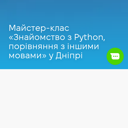
Майстер-клас
«Знайомство з Python,
порівняння з іншими
мовами» у Дніпрі
Захід пройшов
14.08.2019
у Дніпрі.
Заходи
Back-end
Python
Майстер-клас буде цікавий тим, хто не