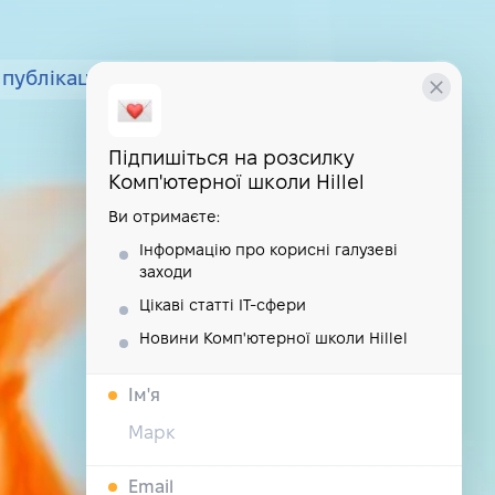
публікації
курси
школа
Підпишіться на розсилку
Комп'ютерної школи Hillel
Ви отримаєте:
Інформацію про корисні галузеві
заходи
Цікаві статті IT-сфери
Новини Комп'ютерної школи Hillel
Iм'я
Email