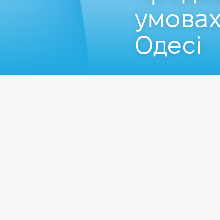
умовах
Одесі
Захід пройшов
15.09
Заходи
HR & рекрутинг
Розберемося, навіщо п
ніж кандидатів.
Програма