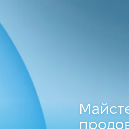
Майсте
продов