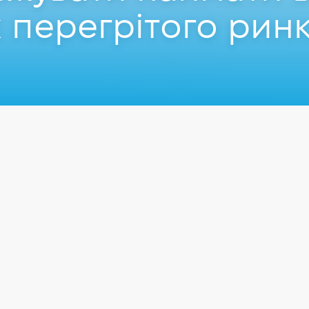
 перегрітого ринк
.2021
в Одесі.
отрібен Talent acquisition і як наймати на ринку, на яко