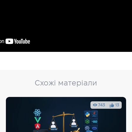
Схожі матеріали
743
13