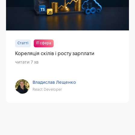
Статті
IT сфера
Кореляція скілів і росту зарплати
читати 7 хв
Владислав Лещенко
React Developer