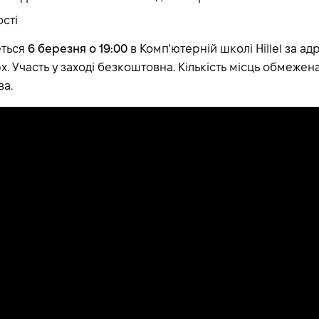
ості
еться
6 березня о 19:00
в Комп'ютерній школі Hillel за адр
рх. Участь у заході безкоштовна. Кількість місць обмеже
ва.