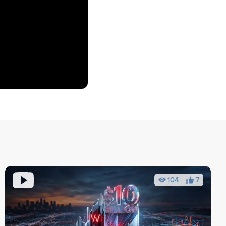
104
7