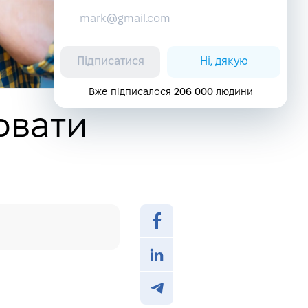
Підписатися
Ні, дякую
Вже підписалося
206 000
людини
ювати