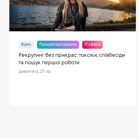
Відео
Працевлаштування
IT сфера
Рекрутинг без прикрас: токсіки, співбесіди
та пошук першої роботи
дивитись 27 хв