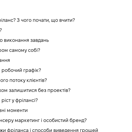
ріланс? З чого почати, що вчити?
?
о виконання завдань
ром самому собі?
ання
 робочий графік?
ого потоку клієнтів?
хом залишитися без проектів?
 ріст у фрілансі?
вні моменти
ансеру маркетинг і особистий бренд?
ржи фріланса і способи виведення грошей