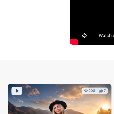
206
7