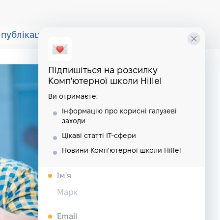
публікації
курси
школа
Підпишіться на розсилку
Комп'ютерної школи Hillel
Ви отримаєте:
Інформацію про корисні галузеві
заходи
Цікаві статті IT-сфери
Новини Комп'ютерної школи Hillel
Iм'я
Email