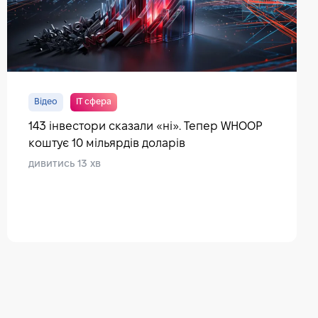
Відео
IT сфера
143 інвестори сказали «ні». Тепер WHOOP
коштує 10 мільярдів доларів
дивитись 13 хв