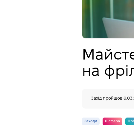
Майсте
на фрі
Захід пройшов
6.03
Заходи
IT сфера
Пр