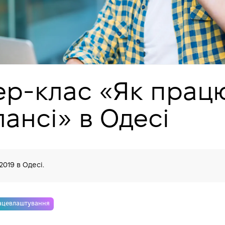
р-клас «Як прац
лансі» в Одесі
.2019
в Одесі.
ацевлаштування