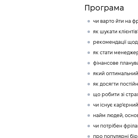
Програма
чи варто йти на ф
як шукати клієнтів
рекомендації щод
як стати менедже
фінансове планув
який оптимальний
як досягти постійн
що робити зі стра
чи існує кар'єрний
найм людей, осно
чи потрібен фріл
про популярні бі