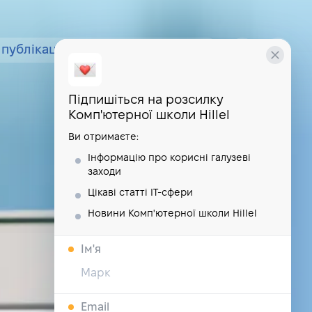
публікації
курси
школа
Підпишіться на розсилку
Комп'ютерної школи Hillel
Ви отримаєте:
Інформацію про корисні галузеві
заходи
Цікаві статті IT-сфери
Новини Комп'ютерної школи Hillel
Iм'я
Email