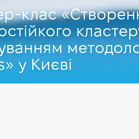
ер-клас «Створен
остійкого кластеру
уванням методоло
» у Києві
.2019
у Києві.