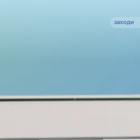
заходи