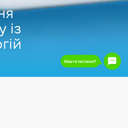
ня
 із
гій