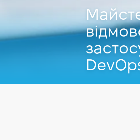
Майст
відмов
застос
DevOps
Захід пройшов
15.08
Заходи
DevOps